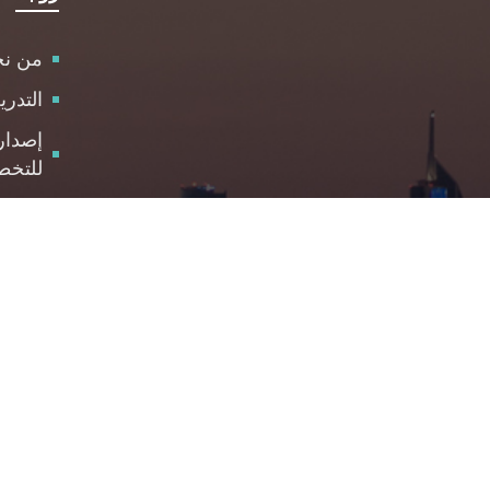
من ن
التدر
إصدار
للتخط
الاست
مركز 
والمت
الوظا