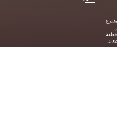
متفرع
,
قطعة
 ب. 5834 الصفاة 13059