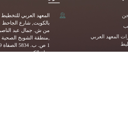
حن
المعهد العربي للتخطيط
بالكويت, شارع الجاحظ 
يب
من ش. جمال عبد الناصر
ات المعهد العربي
,منطقة الشويخ الصحية 
يط
1 ص.
دولة الكويت
شارات
(+965) 22093080
المشروعات الصغيرة
وسطة
api@api.org.kw
ئف