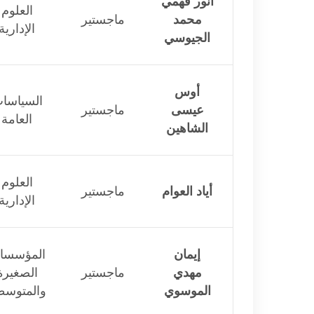
أنور فهمي
العلوم
محمد
ماجستير
الإدارية
الجيوسي
أوس
السياسا
عيسى
ماجستير
العامة
الشاهين
العلوم
أياد العوام
ماجستير
الإدارية
إيمان
المؤسسا
مهدي
ماجستير
الصغيرة
الموسوي
والمتوسط