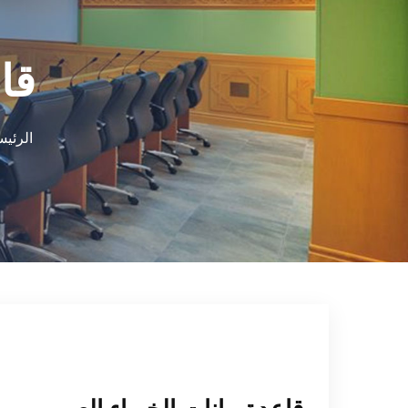
قا
الرئيس