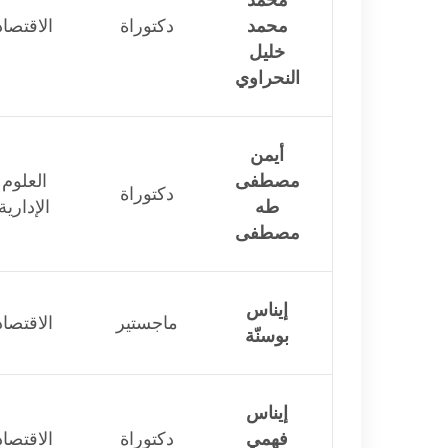
محمد
محمد
دكتوراة
الاقتصاد
خليل
النحراوي
أيمن
مصطفى
العلوم
دكتوراة
طه
الإدارية
مصطفى
إيناس
ماجستير
الاقتصاد
بوسنّة
إيناس
فهمي
دكتوراة
الاقتصاد