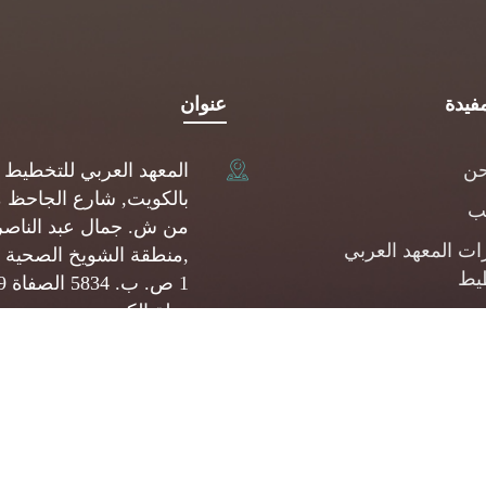
فيدة
عنوان
حن
المعهد العربي للتخطيط
بالكويت, شارع الجاحظ 
يب
من ش. جمال عبد الناصر
ات المعهد العربي
,منطقة الشويخ الصحية 
يط
1 ص.
دولة الكويت
شارات
(+965) 22093080
المشروعات الصغيرة
وسطة
api@api.org.kw
ئف