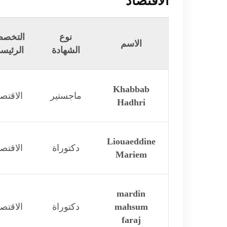
الاقتصاد
نوع
التخص
الاسم
الشهادة
الرئيس
Khabbab
ماجستير
الاقتصا
Hadhri
Liouaeddine
دكتوراة
الاقتصا
Mariem
mardin
mahsum
دكتوراة
الاقتصا
faraj