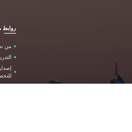
روابط م
من ن
التدر
إصدار
للتخط
الاست
مركز 
والمت
الوظا