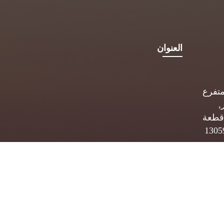
العنوان
متفرع
,
قطعة
 ب. 5834 الصفاة 13059