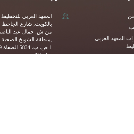
حن
المعهد العربي للتخطيط
بالكويت, شارع الجاحظ 
يب
من ش. جمال عبد الناصر
ات المعهد العربي
,منطقة الشويخ الصحية 
يط
1 ص.
دولة الكويت
شارات
(+965) 22093080
المشروعات الصغيرة
وسطة
api@api.org.kw
ئف