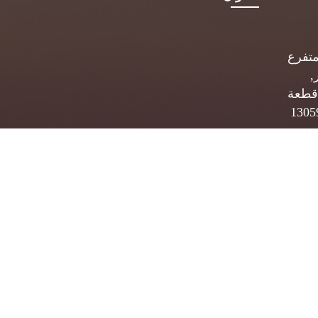
متفرع
,
قطعة
 ب. 5834 الصفاة 13059