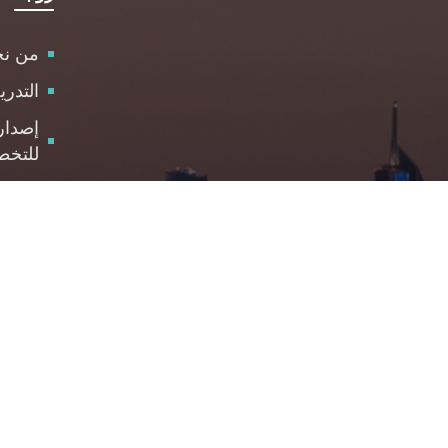
من ن
التدر
إصدار
للتخط
الاست
مركز 
والمت
الوظا