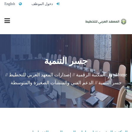
دخول الموظف
English
الرئيسية
جسر التنمية
من نحن
Home
المكتبة الرقمية //
إصدارات المعهد العربي للتخطيط //
جسر التنمية //
الدعم الفني والمنشآت الصغيرة والمتوسطة
خدماتنا
تواصلوا معنا
النشاط التدريبي السنوي 2027/2026