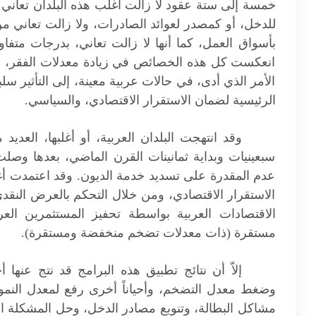
خمسة إلى ستة عقود لا زالت أغلب هذه البلدان تعان
للدخل، أو كمصدر لعوائد الصادرات، ولا زالت تعاني م
بأسواق العمل، كما أنها لا زالت تعاني، بدرجات متفاوت
انعكست كل هذه الخصائص في زيادة معدلات الفقر، خا
الأمر الذي أدى، في حالات عربية معينة، إلى التأثير سل
الرئيسية لضمان الاستقرار الاقتصادي، والسياسي.
وقد انتهجت البلدان العربية، أو أغلبها، العديد
سبعينيات وبداية ثمانينات القرن الماضي، بعدها وصلت 
عدم المقدرة على تسديد خدمة الديون. وقد اعتمدت أ
الاستقرار الاقتصادي، ومن خلال التحكم بالعرض الن
الاقتصادات العربية بواسطة تحفيز المستثمرين الع
مستقرة (ذات معدلات تضخم منخفضة ومستقرة).
إلاّ أن نتائج تطبيق هذه البرامج قد نتج عنها
وضغط معدل التضخم، وأحياناً أخرى رفع لمعدل النمو
مشاكل البطالة، وتنويع مصادر الدخل، وحل المشكلة الغ