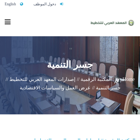
دخول الموظف
English
الرئيسية
جسر التنمية
من نحن
Home
المكتبة الرقمية //
إصدارات المعهد العربي للتخطيط //
جسر التنمية //
عرض العمل والسياسات الاقتصادية
خدماتنا
تواصلوا معنا
النشاط التدريبي السنوي 2027/2026