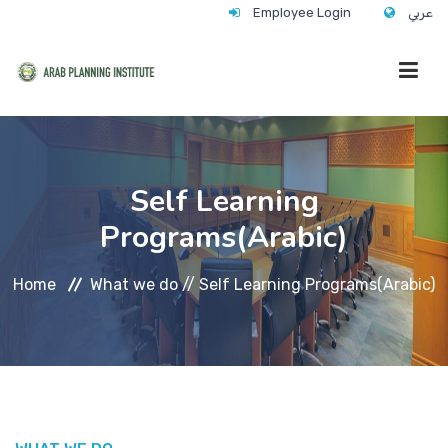
عربي
Employee Login
HOME
Self Learning
WHO WE ARE
Programs(Arabic)
Home
What we do //
Self Learning Programs(Arabic)
WHAT WE DO
CONTACT
ANNUAL TRAINING ACTIVITY 2026/2027