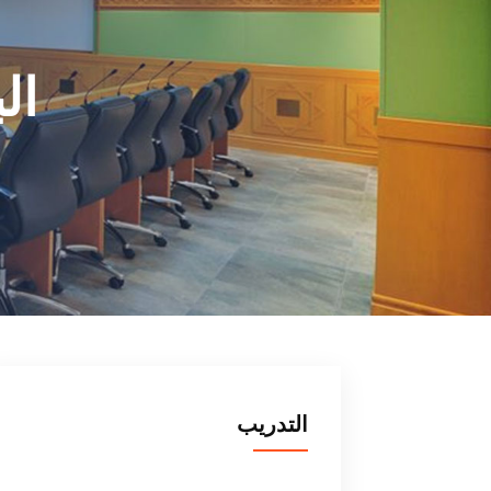
ال
التدريب