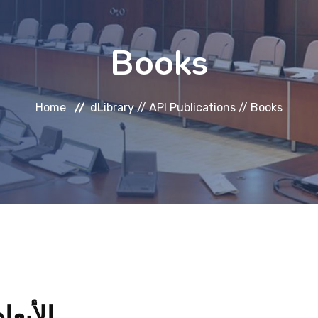
Books
Home
dLibrary //
API Publications //
Books
الأبعاد ا