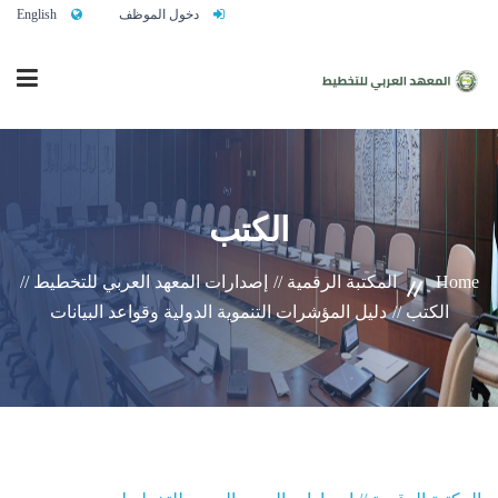
دخول الموظف
English
الرئيسية
الكتب
من نحن
Home
المكتبة الرقمية //
إصدارات المعهد العربي للتخطيط //
الكتب //
دليل المؤشرات التنموية الدولية وقواعد البيانات
خدماتنا
تواصلوا معنا
النشاط التدريبي السنوي 2027/2026